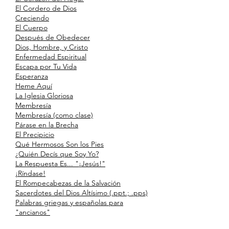
El Cordero de Dios
Creciendo
El Cuerpo
Después de Obedecer
Dios, Hombre, y Cristo
Enfermedad Espiritual
Escapa por Tu Vida
Esperanza
Heme Aquí
La Iglesia Gloriosa
Membresía
Membresía (como clase)
Párase en la Brecha
El Precipicio
Qué Hermosos Son los Pies
¿Quién Decís que Soy Yo?
La Respuesta Es... "¡Jesús!"
¡Ríndase!
El Rompecabezas de la Salvación
Sacerdotes del Dios Altísimo (.ppt.; .pps)
Palabras griegas y españolas para
"ancianos"