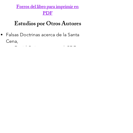
Forros del libro para imprimir en
PDF
Estudios por Otros Autores
Falsas Doctrinas acerca de la Santa
Cena,
por David Quinatoa -
.pptx
|
.PDF
La Formación del Cristiano: Principio y
Crecimiento,
por Doug Bain
"Clases" o "No Clases
”
, anónimo
Examinando la Iglesia Pentecostés
,
anónimo
Los Evangelios: Una Parte del Nuevo
Testamento
, anónimo