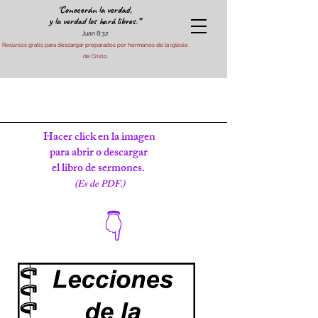
"
Conocerán la verdad,
y la verdad los hará libres.”
Juan 8:32
Recursos gratis para descargar preparados por hermanos de la iglesia
de Cristo
Hacer click en la imagen
para abrir o descargar
el libro de sermones.
(Es de PDF.)
👆